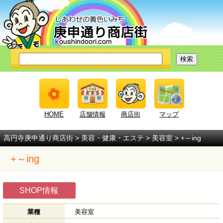
HOME
店舗情報
商店街
マップ
高円寺庚申通り商店街
>
美容・健康・エステ
>
美容室
> +～ing
+～ing
SHOP情報
業種
美容室