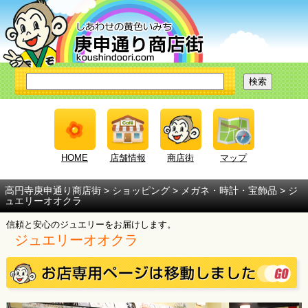
HOME
店舗情報
商店街
マップ
高円寺庚申通り商店街
>
ショッピング
>
メガネ・時計・宝飾品
> ジ
ュエリーオオクラ
信頼と安心のジュエリーをお届けします。
ジュエリーオオクラ