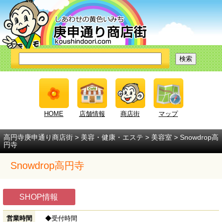
HOME
店舗情報
商店街
マップ
高円寺庚申通り商店街
>
美容・健康・エステ
>
美容室
> Snowdrop高
円寺
Snowdrop高円寺
SHOP情報
営業時間
◆受付時間