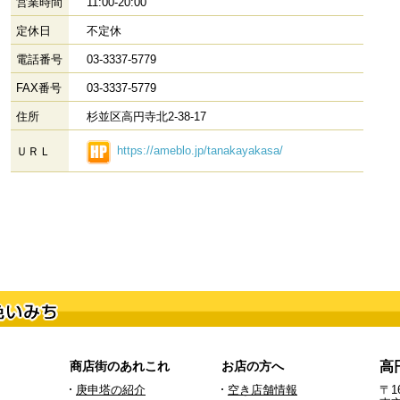
営業時間
11:00-20:00
定休日
不定休
電話番号
03-3337-5779
FAX番号
03-3337-5779
住所
杉並区高円寺北2-38-17
https://ameblo.jp/tanakayakasa/
ＵＲＬ
商店街のあれこれ
お店の方へ
高
庚申塔の紹介
空き店舗情報
〒16