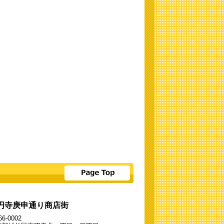
円寺庚申通り商店街
6-0002